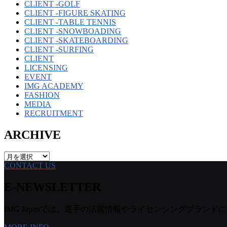
CLIENT -GOLF
CLIENT -FIGURE SKATING
CLIENT -TABLE TENNIS
CLIENT -SNOWBOADING
CLIENT -SKATEBOARDING
CLIENT -SURFING
CLIENT
LICENSING
EVENT
IMG ACADEMY
FASHION
MEDIA
RECRUITMENT
ARCHIVE
ARCHIVE
CONTACT US
E-NEWSLETTER
IMG Japanでは、選手の活躍情報やライセンシングブランドに関