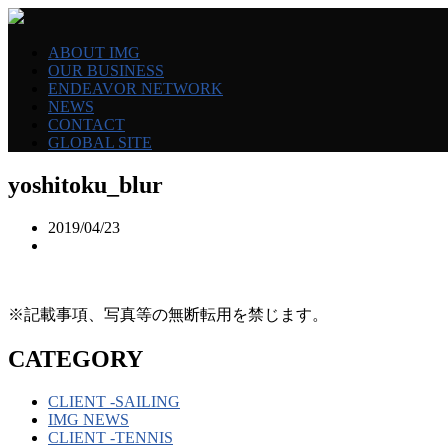
ABOUT IMG
OUR BUSINESS
ENDEAVOR NETWORK
NEWS
CONTACT
GLOBAL SITE
yoshitoku_blur
2019/04/23
※記載事項、写真等の無断転用を禁じます。
CATEGORY
CLIENT -SAILING
IMG NEWS
CLIENT -TENNIS