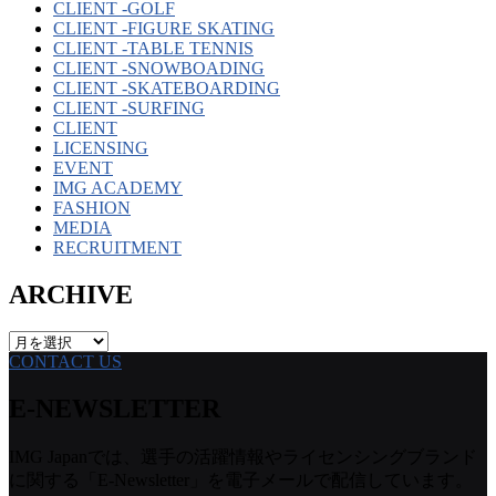
CLIENT -GOLF
CLIENT -FIGURE SKATING
CLIENT -TABLE TENNIS
CLIENT -SNOWBOADING
CLIENT -SKATEBOARDING
CLIENT -SURFING
CLIENT
LICENSING
EVENT
IMG ACADEMY
FASHION
MEDIA
RECRUITMENT
ARCHIVE
ARCHIVE
CONTACT US
E-NEWSLETTER
IMG Japanでは、選手の活躍情報やライセンシングブランド
に関する「E-Newsletter」を電子メールで配信しています。