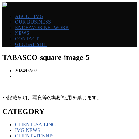
ABOUT IMG
OUR BUSINESS
ENDEAVOR NETWORK
NEWS
CONTACT
GLOBAL SITE
TABASCO-square-image-5
2024/02/07
※記載事項、写真等の無断転用を禁じます。
CATEGORY
CLIENT -SAILING
IMG NEWS
CLIENT -TENNIS