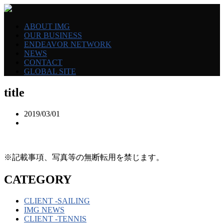
ABOUT IMG
OUR BUSINESS
ENDEAVOR NETWORK
NEWS
CONTACT
GLOBAL SITE
title
2019/03/01
※記載事項、写真等の無断転用を禁じます。
CATEGORY
CLIENT -SAILING
IMG NEWS
CLIENT -TENNIS