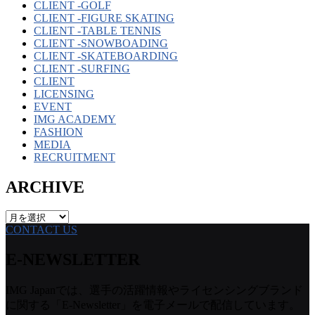
CLIENT -GOLF
CLIENT -FIGURE SKATING
CLIENT -TABLE TENNIS
CLIENT -SNOWBOADING
CLIENT -SKATEBOARDING
CLIENT -SURFING
CLIENT
LICENSING
EVENT
IMG ACADEMY
FASHION
MEDIA
RECRUITMENT
ARCHIVE
ARCHIVE
CONTACT US
E-NEWSLETTER
IMG Japanでは、選手の活躍情報やライセンシングブランド
に関する「E-Newsletter」を電子メールで配信しています。