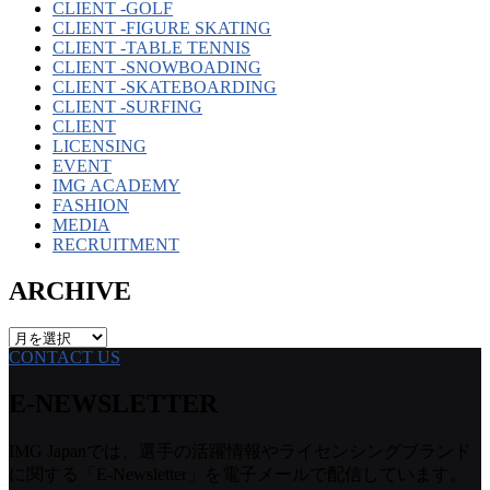
CLIENT -GOLF
CLIENT -FIGURE SKATING
CLIENT -TABLE TENNIS
CLIENT -SNOWBOADING
CLIENT -SKATEBOARDING
CLIENT -SURFING
CLIENT
LICENSING
EVENT
IMG ACADEMY
FASHION
MEDIA
RECRUITMENT
ARCHIVE
ARCHIVE
CONTACT US
E-NEWSLETTER
IMG Japanでは、選手の活躍情報やライセンシングブランド
に関する「E-Newsletter」を電子メールで配信しています。