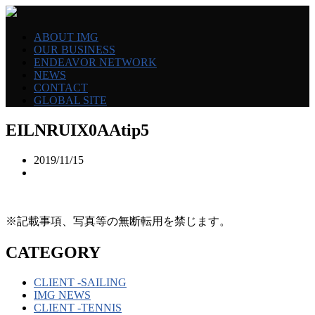
ABOUT IMG
OUR BUSINESS
ENDEAVOR NETWORK
NEWS
CONTACT
GLOBAL SITE
EILNRUIX0AAtip5
2019/11/15
※記載事項、写真等の無断転用を禁じます。
CATEGORY
CLIENT -SAILING
IMG NEWS
CLIENT -TENNIS