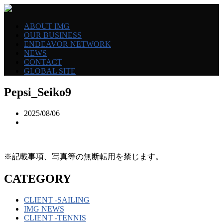
ABOUT IMG
OUR BUSINESS
ENDEAVOR NETWORK
NEWS
CONTACT
GLOBAL SITE
Pepsi_Seiko9
2025/08/06
※記載事項、写真等の無断転用を禁じます。
CATEGORY
CLIENT -SAILING
IMG NEWS
CLIENT -TENNIS