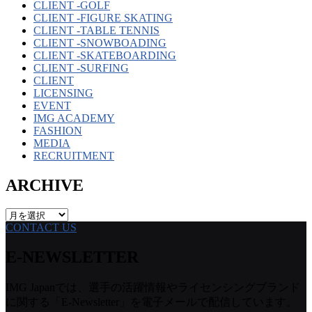
CLIENT -GOLF
CLIENT -FIGURE SKATING
CLIENT -TABLE TENNIS
CLIENT -SNOWBOADING
CLIENT -SKATEBOARDING
CLIENT -SURFING
CLIENT
LICENSING
EVENT
IMG ACADEMY
FASHION
MEDIA
RECRUITMENT
ARCHIVE
ARCHIVE
CONTACT US
E-NEWSLETTER
IMG Japanでは、選手の活躍情報やライセンシングブランド
に関する「E-Newsletter」を電子メールで配信しています。