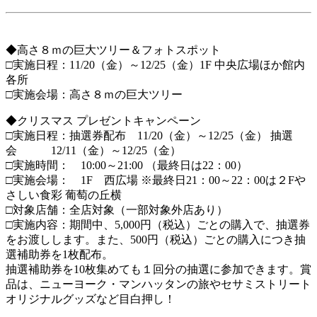
◆高さ８ｍの巨大ツリー＆フォトスポット
□実施日程：11/20（金）～12/25（金）1F 中央広場ほか館内
各所
□実施会場：高さ８ｍの巨大ツリー
◆クリスマス プレゼントキャンペーン
□実施日程：抽選券配布 11/20（金）～12/25（金） 抽選
会 12/11（金）～12/25（金）
□実施時間： 10:00～21:00 （最終日は22：00）
□実施会場： 1F 西広場 ※最終日21：00～22：00は２Fや
さしい食彩 葡萄の丘横
□対象店舗：全店対象（一部対象外店あり）
□実施内容：期間中、5,000円（税込）ごとの購入で、抽選券
をお渡しします。また、500円（税込）ごとの購入につき抽
選補助券を1枚配布。
抽選補助券を10枚集めても１回分の抽選に参加できます。賞
品は、ニューヨーク・マンハッタンの旅やセサミストリート
オリジナルグッズなど目白押し！