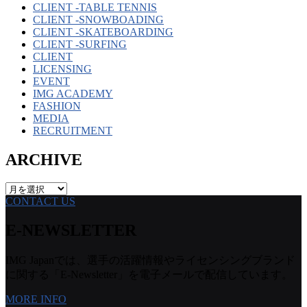
CLIENT -TABLE TENNIS
CLIENT -SNOWBOADING
CLIENT -SKATEBOARDING
CLIENT -SURFING
CLIENT
LICENSING
EVENT
IMG ACADEMY
FASHION
MEDIA
RECRUITMENT
ARCHIVE
ARCHIVE
CONTACT US
E-NEWSLETTER
IMG Japanでは、選手の活躍情報やライセンシングブランド
に関する「E-Newsletter」を電子メールで配信しています。
MORE INFO