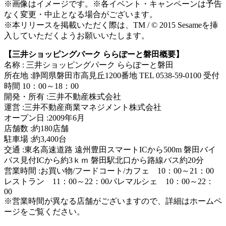
※画像はイメージです。※各イベント・キャンペーンは予告
なく変更・中止となる場合がございます。
※本リリースを掲載いただく際は、TM / © 2015 Sesameを挿
入していただくようお願いいたします。
【三井ショッピングパーク ららぽーと磐田概要】
名称 : 三井ショッピングパーク ららぽーと磐田
所在地 :静岡県磐田市高見丘1200番地 TEL 0538-59-0100 受付
時間 10：00～18：00
開発・所有 :三井不動産株式会社
運営 :三井不動産商業マネジメント株式会社
オープン日 :2009年6月
店舗数 :約180店舗
駐車場 :約3,400台
交通 :東名高速道路 遠州豊田スマートICから500m 磐田バイ
パス見付ICから約3ｋｍ 磐田駅北口から路線バス約20分
営業時間 :お買い物/フードコート/カフェ 10：00～21：00
レストラン 11：00～22：00パレマルシェ 10：00～22：
00
※営業時間が異なる店舗がございますので、詳細はホームペ
ージをご覧ください。