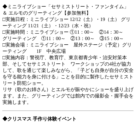
◆ミニライブショー「セサミストリート・ファンタイム」
＆ エルモのグリーティング【参加無料】
□実施日程：ミニライブショー 12/12（土）・19（土） グリ
ーティング 11/21（土）・12/23（水・祝）
□実施時間：ミニライブショー ①11：00～ ②14：30～
グリーティング ①11：00～ ②13：00～ ③15：00～
□実施会場：ミニライブショー 屋外ステージ（予定）グリ
ーティング 1F 中央広場
□実施内容：警視庁、教育庁、東京都青少年・治安対策本
部、そしてセサミストリート ワークショップの4社が協力
して、歌を通じて楽しみながら、「子ども自身が自分の安全
を守る能力を身に付ける」ことを目的に製作したセサミスト
リート防犯ショー。
リサ（歌のお姉さん）とエルモが賑やかにショーを盛り上げ
ます。また、グリーティングでは館内での撮影会・握手会を
実施します。
◆クリスマス 手作り体験イベント