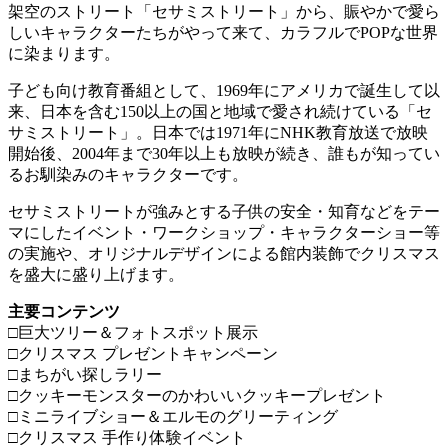
架空のストリート「セサミストリート」から、賑やかで愛ら
しいキャラクターたちがやって来て、カラフルでPOPな世界
に染まります。
子ども向け教育番組として、1969年にアメリカで誕生して以
来、日本を含む150以上の国と地域で愛され続けている「セ
サミストリート」。日本では1971年にNHK教育放送で放映
開始後、2004年まで30年以上も放映が続き、誰もが知ってい
るお馴染みのキャラクターです。
セサミストリートが強みとする子供の安全・知育などをテー
マにしたイベント・ワークショップ・キャラクターショー等
の実施や、オリジナルデザインによる館内装飾でクリスマス
を盛大に盛り上げます。
主要コンテンツ
□巨大ツリー＆フォトスポット展示
□クリスマス プレゼントキャンペーン
□まちがい探しラリー
□クッキーモンスターのかわいいクッキープレゼント
□ミニライブショー＆エルモのグリーティング
□クリスマス 手作り体験イベント