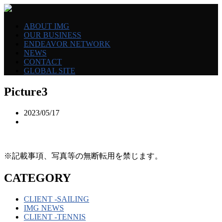
ABOUT IMG
OUR BUSINESS
ENDEAVOR NETWORK
NEWS
CONTACT
GLOBAL SITE
Picture3
2023/05/17
※記載事項、写真等の無断転用を禁じます。
CATEGORY
CLIENT -SAILING
IMG NEWS
CLIENT -TENNIS