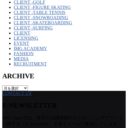
CLIENT -GOLF
CLIENT -FIGURE SKATING
CLIENT -TABLE TENNIS
CLIENT -SNOWBOADING
CLIENT -SKATEBOARDING
CLIENT -SURFING
CLIENT
LICENSING
EVENT
IMG ACADEMY
FASHION
MEDIA
RECRUITMENT
ARCHIVE
ARCHIVE
CONTACT US
E-NEWSLETTER
IMG Japanでは、選手の活躍情報やライセンシングブランド
に関する「E-Newsletter」を電子メールで配信しています。