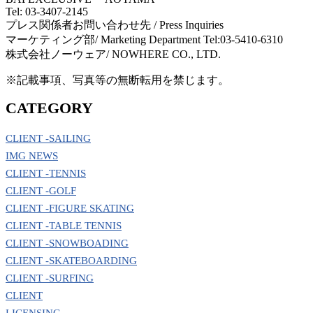
Tel: 03-3407-2145
プレス関係者お問い合わせ先 / Press Inquiries
マーケティング部/ Marketing Department Tel:03-5410-6310
株式会社ノーウェア/ NOWHERE CO., LTD.
※記載事項、写真等の無断転用を禁じます。
CATEGORY
CLIENT -SAILING
IMG NEWS
CLIENT -TENNIS
CLIENT -GOLF
CLIENT -FIGURE SKATING
CLIENT -TABLE TENNIS
CLIENT -SNOWBOADING
CLIENT -SKATEBOARDING
CLIENT -SURFING
CLIENT