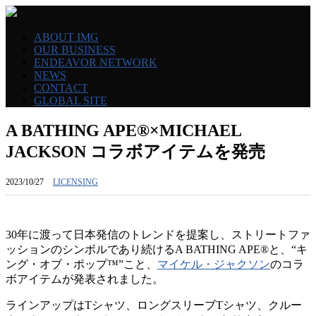
ABOUT IMG
OUR BUSINESS
ENDEAVOR NETWORK
NEWS
CONTACT
GLOBAL SITE
A BATHING APE®︎×MICHAEL
JACKSON コラボアイテムを発売
2023/10/27
LICENSING
30年に渡って日本発信のトレンドを提案し、ストリートファ
ッションのシンボルであり続けるA BATHING APE®︎と、“キ
ング・オブ・ポップ™️”こと、
マイケル・ジャクソン
のコラ
ボアイテムが発表されました。
ラインアップはTシャツ、ロングスリーブTシャツ、クルー