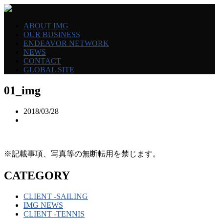
ABOUT IMG
OUR BUSINESS
ENDEAVOR NETWORK
NEWS
CONTACT
GLOBAL SITE
01_img
2018/03/28
※記載事項、写真等の無断転用を禁じます。
CATEGORY
CLIENT -SAILING
IMG NEWS
CLIENT -TENNIS