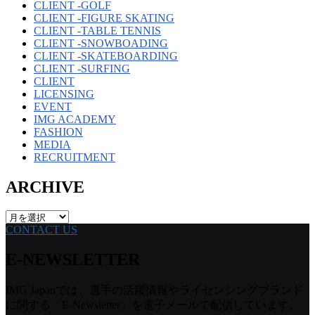
CLIENT -GOLF
CLIENT -FIGURE SKATING
CLIENT -TABLE TENNIS
CLIENT -SNOWBOADING
CLIENT -SKATEBOARDING
CLIENT -SURFING
CLIENT
LICENSING
EVENT
IMG ACADEMY
FASHION
MEDIA
RECRUITMENT
ARCHIVE
ARCHIVE
CONTACT US
E-NEWSLETTER
IMG Japanでは、選手の活躍情報やライセンシングブランド
に関する「E-Newsletter」を電子メールで配信しています。