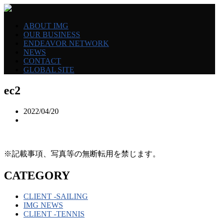
ABOUT IMG
OUR BUSINESS
ENDEAVOR NETWORK
NEWS
CONTACT
GLOBAL SITE
ec2
2022/04/20
※記載事項、写真等の無断転用を禁じます。
CATEGORY
CLIENT -SAILING
IMG NEWS
CLIENT -TENNIS