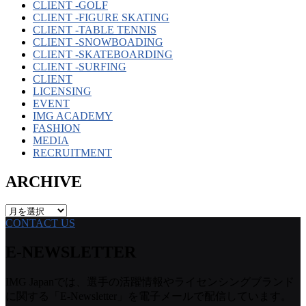
CLIENT -GOLF
CLIENT -FIGURE SKATING
CLIENT -TABLE TENNIS
CLIENT -SNOWBOADING
CLIENT -SKATEBOARDING
CLIENT -SURFING
CLIENT
LICENSING
EVENT
IMG ACADEMY
FASHION
MEDIA
RECRUITMENT
ARCHIVE
ARCHIVE
CONTACT US
E-NEWSLETTER
IMG Japanでは、選手の活躍情報やライセンシングブランド
に関する「E-Newsletter」を電子メールで配信しています。