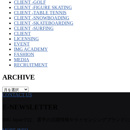
CLIENT -GOLF
CLIENT -FIGURE SKATING
CLIENT -TABLE TENNIS
CLIENT -SNOWBOADING
CLIENT -SKATEBOARDING
CLIENT -SURFING
CLIENT
LICENSING
EVENT
IMG ACADEMY
FASHION
MEDIA
RECRUITMENT
ARCHIVE
ARCHIVE
CONTACT US
E-NEWSLETTER
IMG Japanでは、選手の活躍情報やライセンシングブランドに関