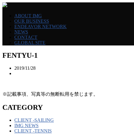
ABOUT IMG
OUR BUSINESS
ENDEAVOR NETWORK
NEWS
CONTACT
GLOBAL SITE
FENTYU-1
2019/11/28
※記載事項、写真等の無断転用を禁じます。
CATEGORY
CLIENT -SAILING
IMG NEWS
CLIENT -TENNIS