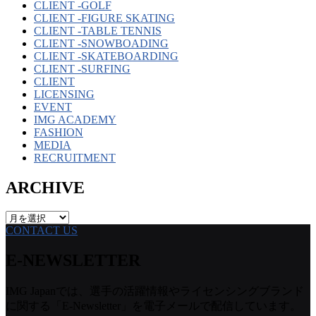
CLIENT -GOLF
CLIENT -FIGURE SKATING
CLIENT -TABLE TENNIS
CLIENT -SNOWBOADING
CLIENT -SKATEBOARDING
CLIENT -SURFING
CLIENT
LICENSING
EVENT
IMG ACADEMY
FASHION
MEDIA
RECRUITMENT
ARCHIVE
ARCHIVE
CONTACT US
E-NEWSLETTER
IMG Japanでは、選手の活躍情報やライセンシングブランド
に関する「E-Newsletter」を電子メールで配信しています。