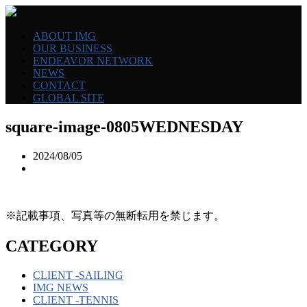
ABOUT IMG
OUR BUSINESS
ENDEAVOR NETWORK
NEWS
CONTACT
GLOBAL SITE
square-image-0805WEDNESDAY
2024/08/05
※記載事項、写真等の無断転用を禁じます。
CATEGORY
CLIENT -SAILING
IMG NEWS
CLIENT -TENNIS