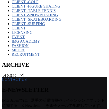
CLIENT -GOLF
CLIENT -FIGURE SKATING
CLIENT -TABLE TENNIS
CLIENT -SNOWBOADING
CLIENT -SKATEBOARDING
CLIENT -SURFING
CLIENT
LICENSING
EVENT
IMG ACADEMY
FASHION
MEDIA
RECRUITMENT
ARCHIVE
ARCHIVE
CONTACT US
E-NEWSLETTER
IMG Japanでは、選手の活躍情報やライセンシングブランド
に関する「E-Newsletter」を電子メールで配信しています。