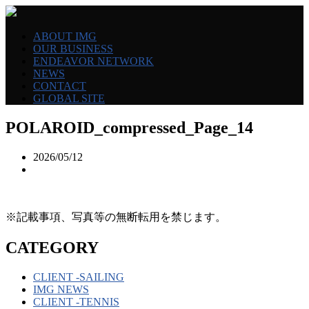
ABOUT IMG
OUR BUSINESS
ENDEAVOR NETWORK
NEWS
CONTACT
GLOBAL SITE
POLAROID_compressed_Page_14
2026/05/12
※記載事項、写真等の無断転用を禁じます。
CATEGORY
CLIENT -SAILING
IMG NEWS
CLIENT -TENNIS