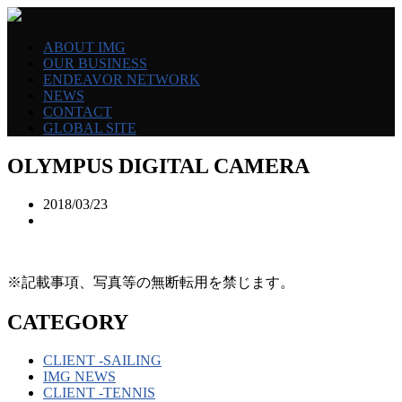
ABOUT IMG
OUR BUSINESS
ENDEAVOR NETWORK
NEWS
CONTACT
GLOBAL SITE
OLYMPUS DIGITAL CAMERA
2018/03/23
※記載事項、写真等の無断転用を禁じます。
CATEGORY
CLIENT -SAILING
IMG NEWS
CLIENT -TENNIS