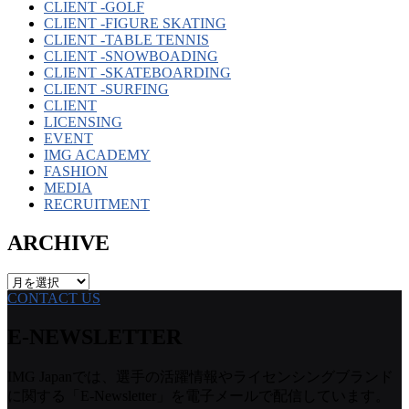
CLIENT -GOLF
CLIENT -FIGURE SKATING
CLIENT -TABLE TENNIS
CLIENT -SNOWBOADING
CLIENT -SKATEBOARDING
CLIENT -SURFING
CLIENT
LICENSING
EVENT
IMG ACADEMY
FASHION
MEDIA
RECRUITMENT
ARCHIVE
ARCHIVE
CONTACT US
E-NEWSLETTER
IMG Japanでは、選手の活躍情報やライセンシングブランド
に関する「E-Newsletter」を電子メールで配信しています。