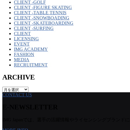
CLIENT -GOLF
CLIENT -FIGURE SKATING
CLIENT -TABLE TENNIS
CLIENT -SNOWBOADING
CLIENT -SKATEBOARDING
CLIENT -SURFING
CLIENT
LICENSING
EVENT
IMG ACADEMY
FASHION
MEDIA
RECRUITMENT
ARCHIVE
ARCHIVE
CONTACT US
E-NEWSLETTER
IMG Japanでは、選手の活躍情報やライセンシングブランドに関