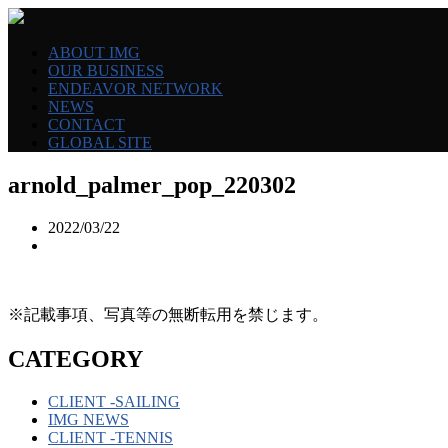
ABOUT IMG
OUR BUSINESS
ENDEAVOR NETWORK
NEWS
CONTACT
GLOBAL SITE
arnold_palmer_pop_220302
2022/03/22
※記載事項、写真等の無断転用を禁じます。
CATEGORY
CLIENT -SAILING
IMG NEWS
CLIENT -TENNIS