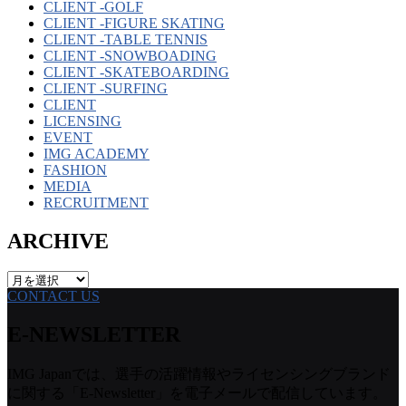
CLIENT -GOLF
CLIENT -FIGURE SKATING
CLIENT -TABLE TENNIS
CLIENT -SNOWBOADING
CLIENT -SKATEBOARDING
CLIENT -SURFING
CLIENT
LICENSING
EVENT
IMG ACADEMY
FASHION
MEDIA
RECRUITMENT
ARCHIVE
ARCHIVE
CONTACT US
E-NEWSLETTER
IMG Japanでは、選手の活躍情報やライセンシングブランド
に関する「E-Newsletter」を電子メールで配信しています。