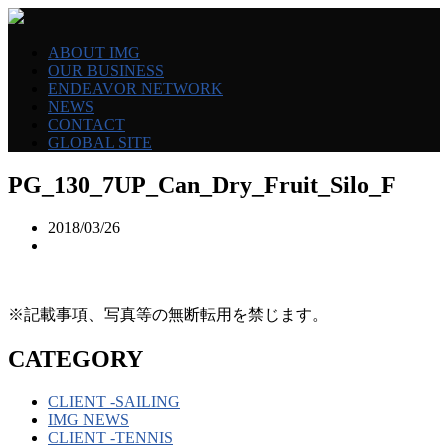
ABOUT IMG
OUR BUSINESS
ENDEAVOR NETWORK
NEWS
CONTACT
GLOBAL SITE
PG_130_7UP_Can_Dry_Fruit_Silo_F
2018/03/26
※記載事項、写真等の無断転用を禁じます。
CATEGORY
CLIENT -SAILING
IMG NEWS
CLIENT -TENNIS