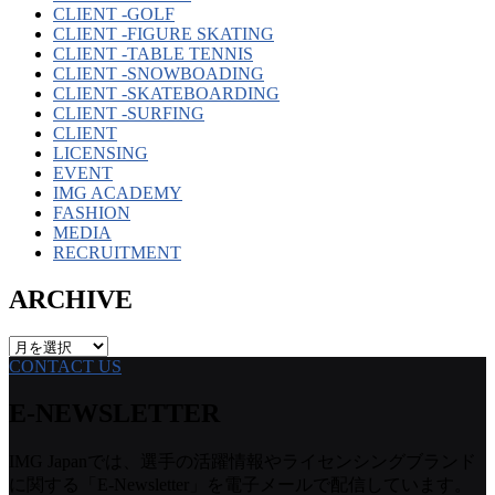
CLIENT -GOLF
CLIENT -FIGURE SKATING
CLIENT -TABLE TENNIS
CLIENT -SNOWBOADING
CLIENT -SKATEBOARDING
CLIENT -SURFING
CLIENT
LICENSING
EVENT
IMG ACADEMY
FASHION
MEDIA
RECRUITMENT
ARCHIVE
ARCHIVE
CONTACT US
E-NEWSLETTER
IMG Japanでは、選手の活躍情報やライセンシングブランド
に関する「E-Newsletter」を電子メールで配信しています。