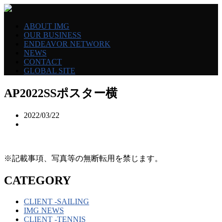
ABOUT IMG
OUR BUSINESS
ENDEAVOR NETWORK
NEWS
CONTACT
GLOBAL SITE
AP2022SSポスター横
2022/03/22
※記載事項、写真等の無断転用を禁じます。
CATEGORY
CLIENT -SAILING
IMG NEWS
CLIENT -TENNIS