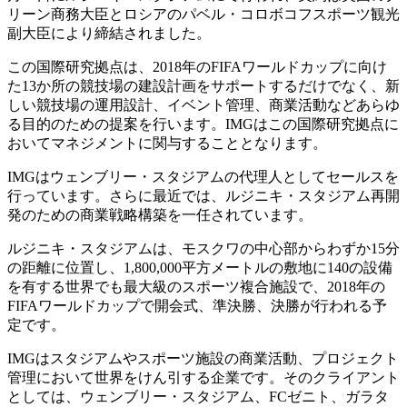
リーン商務大臣とロシアのパベル・コロボコフスポーツ観光
副大臣により締結されました。
この国際研究拠点は、2018年のFIFAワールドカップに向け
た13か所の競技場の建設計画をサポートするだけでなく、新
しい競技場の運用設計、イベント管理、商業活動などあらゆ
る目的のための提案を行います。IMGはこの国際研究拠点に
おいてマネジメントに関与することとなります。
IMGはウェンブリー・スタジアムの代理人としてセールスを
行っています。さらに最近では、ルジニキ・スタジアム再開
発のための商業戦略構築を一任されています。
ルジニキ・スタジアムは、モスクワの中心部からわずか15分
の距離に位置し、1,800,000平方メートルの敷地に140の設備
を有する世界でも最大級のスポーツ複合施設で、2018年の
FIFAワールドカップで開会式、準決勝、決勝が行われる予
定です。
IMGはスタジアムやスポーツ施設の商業活動、プロジェクト
管理において世界をけん引する企業です。そのクライアント
としては、ウェンブリー・スタジアム、FCゼニト、ガラタ