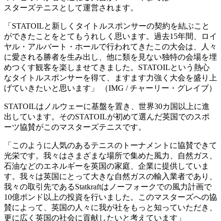
スターズテニスとして運営されます。
「STATOILと新しくタイトルスポンサーの契約を結ぶこと
ができたことをとてもうれしく思います。過去15年間、ロイ
ヤル・アルバート・ホールで行われてきたこの大会は、人々
に愛される勝者を生み出し、他に類を見ない独特の会場を埋
めつくす観客を楽しませてきました。STATOILという熱心
なタイトルスポンサーを得て、ますます力強く大会を盛り上
げていきたいと思います」 （IMG / チャーリー・グレイブ）
STATOILはノルウェーに基盤を置き、世界30カ国以上に進
出しています。そのSTATOILが初めて選んだ英国でのスポ
ーツ協賛がこのマスターズテニスです。
「このように人気のあるテニスのトーナメントに協賛できて
光栄です。我々はさまざまな場所で集めた風力、自然ガス、
石油などのエネルギーを英国の家庭、企業に提供していま
す。我々は英国にとって大きな自然ガスの輸入業者であり、
我々の取引先であるStatkraftはノーフォークでの風力計画で
10億ポンド以上の投資を行いました。このマスターズへの協
賛によって、英国の人々に我が社をもっと知っていただき、
更に広く英国の社会に貢献したいと考えています」