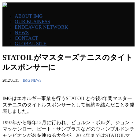
ABOUT IMG
OUR BUSINESS
ENDEAVOR NETWORK
NEWS
CONTACT
GLOBAL SITE
STATOILがマスターズテニスのタイト
ルスポンサーに
2012/05/31
IMG NEWS
IMGはエネルギー事業を行うSTATOILと今後3年間マスター
ズテニスのタイトルスポンサーとして契約を結んだことを発
表しました。
1997年から毎年12月に行われ、ビョルン・ボルグ、ジョン・
マッケンロー、ピート・サンプラスなどのウィンブルドンチ
ャンピオンが名を連ねる大会が、2014年まではSTATOILマ