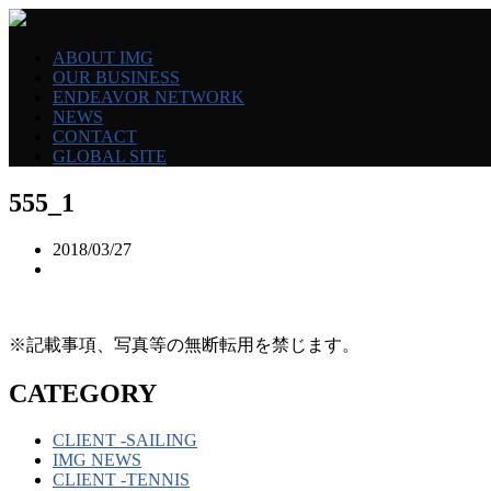
ABOUT IMG
OUR BUSINESS
ENDEAVOR NETWORK
NEWS
CONTACT
GLOBAL SITE
555_1
2018/03/27
※記載事項、写真等の無断転用を禁じます。
CATEGORY
CLIENT -SAILING
IMG NEWS
CLIENT -TENNIS