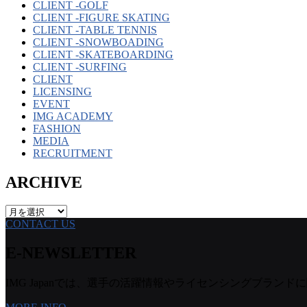
CLIENT -GOLF
CLIENT -FIGURE SKATING
CLIENT -TABLE TENNIS
CLIENT -SNOWBOADING
CLIENT -SKATEBOARDING
CLIENT -SURFING
CLIENT
LICENSING
EVENT
IMG ACADEMY
FASHION
MEDIA
RECRUITMENT
ARCHIVE
ARCHIVE
CONTACT US
E-NEWSLETTER
IMG Japanでは、選手の活躍情報やライセンシングブランドに関