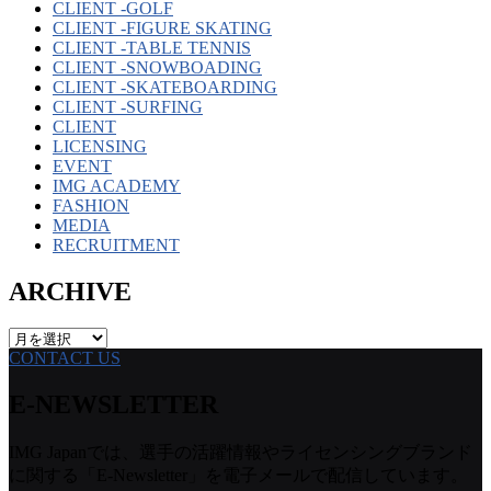
CLIENT -GOLF
CLIENT -FIGURE SKATING
CLIENT -TABLE TENNIS
CLIENT -SNOWBOADING
CLIENT -SKATEBOARDING
CLIENT -SURFING
CLIENT
LICENSING
EVENT
IMG ACADEMY
FASHION
MEDIA
RECRUITMENT
ARCHIVE
ARCHIVE
CONTACT US
E-NEWSLETTER
IMG Japanでは、選手の活躍情報やライセンシングブランド
に関する「E-Newsletter」を電子メールで配信しています。