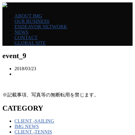
ABOUT IMG
OUR BUSINESS
ENDEAVOR NETWORK
NEWS
CONTACT
GLOBAL SITE
event_9
2018/03/23
※記載事項、写真等の無断転用を禁じます。
CATEGORY
CLIENT -SAILING
IMG NEWS
CLIENT -TENNIS