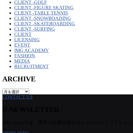
CLIENT -GOLF
CLIENT -FIGURE SKATING
CLIENT -TABLE TENNIS
CLIENT -SNOWBOADING
CLIENT -SKATEBOARDING
CLIENT -SURFING
CLIENT
LICENSING
EVENT
IMG ACADEMY
FASHION
MEDIA
RECRUITMENT
ARCHIVE
ARCHIVE
CONTACT US
E-NEWSLETTER
IMG Japanでは、選手の活躍情報やライセンシングブランドに関