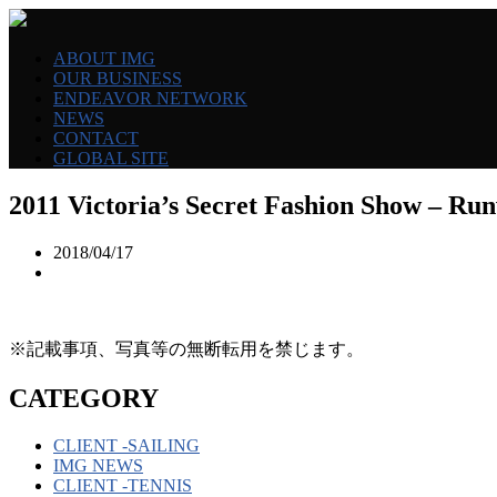
ABOUT IMG
OUR BUSINESS
ENDEAVOR NETWORK
NEWS
CONTACT
GLOBAL SITE
2011 Victoria’s Secret Fashion Show – Ru
2018/04/17
※記載事項、写真等の無断転用を禁じます。
CATEGORY
CLIENT -SAILING
IMG NEWS
CLIENT -TENNIS