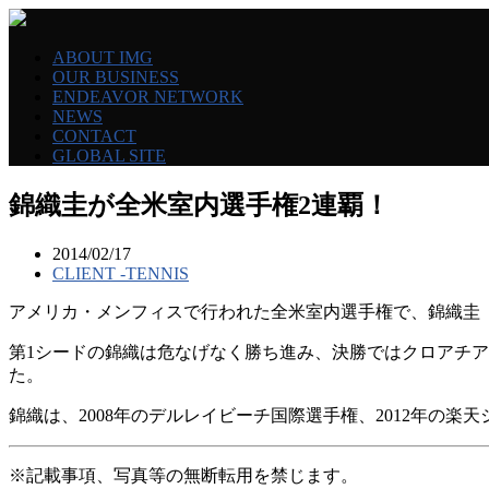
ABOUT IMG
OUR BUSINESS
ENDEAVOR NETWORK
NEWS
CONTACT
GLOBAL SITE
錦織圭が全米室内選手権2連覇！
2014/02/17
CLIENT -TENNIS
アメリカ・メンフィスで行われた全米室内選手権で、錦織圭
第1シードの錦織は危なげなく勝ち進み、決勝ではクロアチアの
た。
錦織は、2008年のデルレイビーチ国際選手権、2012年の楽
※記載事項、写真等の無断転用を禁じます。