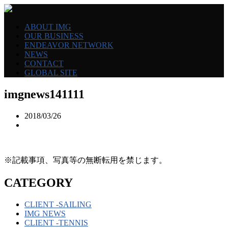
ABOUT IMG
OUR BUSINESS
ENDEAVOR NETWORK
NEWS
CONTACT
GLOBAL SITE
imgnews141111
2018/03/26
※記載事項、写真等の無断転用を禁じます。
CATEGORY
CLIENT -SAILING
IMG NEWS
CLIENT -TENNIS