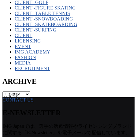
CLIENT -GOLF
CLIENT -FIGURE SKATING
CLIENT -TABLE TENNIS
CLIENT -SNOWBOADING
CLIENT -SKATEBOARDING
CLIENT -SURFING
CLIENT
LICENSING
EVENT
IMG ACADEMY
FASHION
MEDIA
RECRUITMENT
ARCHIVE
ARCHIVE
CONTACT US
E-NEWSLETTER
IMG Japanでは、選手の活躍情報やライセンシングブランド
に関する「E-Newsletter」を電子メールで配信しています。