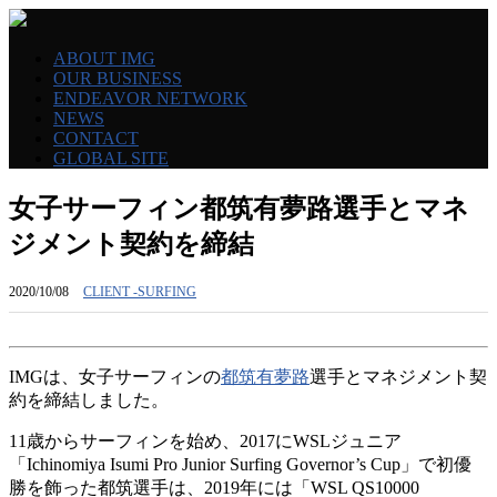
ABOUT IMG
OUR BUSINESS
ENDEAVOR NETWORK
NEWS
CONTACT
GLOBAL SITE
女子サーフィン都筑有夢路選手とマネ
ジメント契約を締結
2020/10/08
CLIENT -SURFING
IMGは、女子サーフィンの
都筑有夢路
選手とマネジメント契
約を締結しました。
11歳からサーフィンを始め、2017にWSLジュニア
「Ichinomiya Isumi Pro Junior Surfing Governor’s Cup」で初優
勝を飾った都筑選手は、2019年には「WSL QS10000