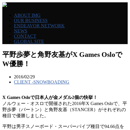
ABOUT IMG
OUR BUSINESS
ENDEAVOR NETWORK
NEWS
CONTACT
GLOBAL SITE
平野歩夢と角野友基がX Games Osloで
W優勝！
2016/02/29
CLIENT -SNOWBOADING
X Games Osloで日本人が金メダル2個の快挙！
ノルウェー・オスロで開催された2016年X Games Osloで、平
野歩夢（バートン）と角野友基（STANCER）がそれぞれの
種目で優勝しました。
平野は男子スノーボード・スーパーパイプ種目で94.66点を