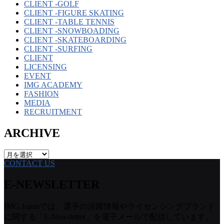
CLIENT -GOLF
CLIENT -FIGURE SKATING
CLIENT -TABLE TENNIS
CLIENT -SNOWBOADING
CLIENT -SKATEBOARDING
CLIENT -SURFING
CLIENT
LICENSING
EVENT
IMG ACADEMY
FASHION
MEDIA
RECRUITMENT
ARCHIVE
ARCHIVE
CONTACT US
E-NEWSLETTER
IMG Japanでは、選手の活躍情報やライセンシングブランド
に関する「E-Newsletter」を電子メールで配信しています。