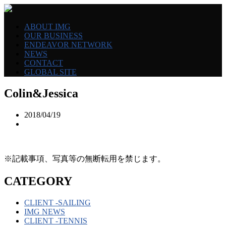
ABOUT IMG
OUR BUSINESS
ENDEAVOR NETWORK
NEWS
CONTACT
GLOBAL SITE
Colin&Jessica
2018/04/19
※記載事項、写真等の無断転用を禁じます。
CATEGORY
CLIENT -SAILING
IMG NEWS
CLIENT -TENNIS