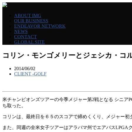
ABOUT IMG
OUR BUSINESS
ENDEAVOR NETWORK
NEWS
CONTACT
GLOBAL SITE
コリン・モンゴメリーとジェシカ・コ
2014/06/02
CLIENT -GOLF
米チャンピオンズツアーの今季メジャー第2戦となる シニア
ち取った。
コリンは、最終日を６５のスコアで締めくくり、メジャー初
また、同週の全米女子ツアーはアラバマ州でエアバスLPG