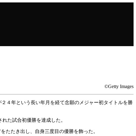
©Getty Images
ーが２４年という長い年月を経て念願のメジャー初タイトルを勝
された試合初優勝を達成した。
アをたたき出し、自身三度目の優勝を飾った。