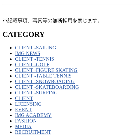
※記載事項、写真等の無断転用を禁じます。
CATEGORY
CLIENT -SAILING
IMG NEWS
CLIENT -TENNIS
CLIENT -GOLF
CLIENT -FIGURE SKATING
CLIENT -TABLE TENNIS
CLIENT -SNOWBOADING
CLIENT -SKATEBOARDING
CLIENT -SURFING
CLIENT
LICENSING
EVENT
IMG ACADEMY
FASHION
MEDIA
RECRUITMENT