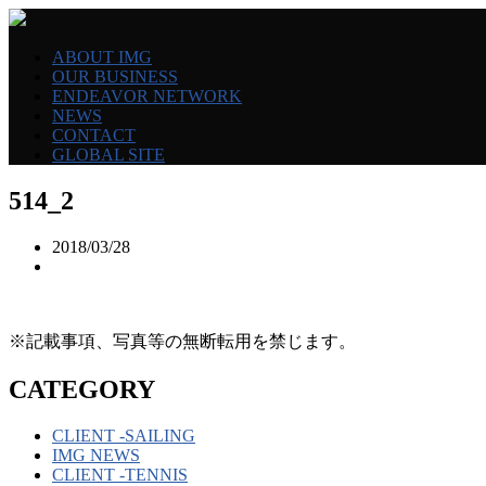
ABOUT IMG
OUR BUSINESS
ENDEAVOR NETWORK
NEWS
CONTACT
GLOBAL SITE
514_2
2018/03/28
※記載事項、写真等の無断転用を禁じます。
CATEGORY
CLIENT -SAILING
IMG NEWS
CLIENT -TENNIS