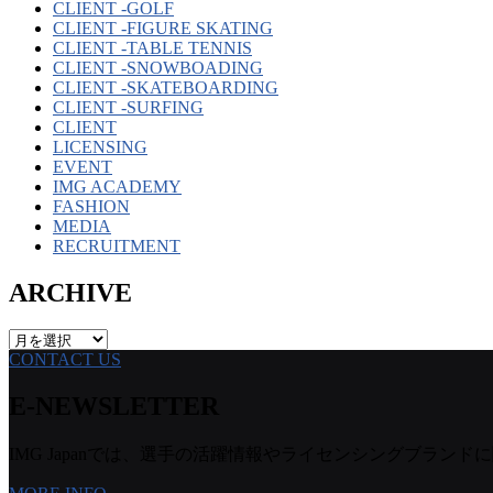
CLIENT -GOLF
CLIENT -FIGURE SKATING
CLIENT -TABLE TENNIS
CLIENT -SNOWBOADING
CLIENT -SKATEBOARDING
CLIENT -SURFING
CLIENT
LICENSING
EVENT
IMG ACADEMY
FASHION
MEDIA
RECRUITMENT
ARCHIVE
ARCHIVE
CONTACT US
E-NEWSLETTER
IMG Japanでは、選手の活躍情報やライセンシングブランドに関