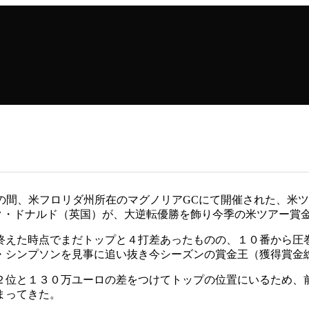
！
23日の間、米フロリダ州所在のマグノリアGCにて開催された、
ク・ドナルド（英国）が、大逆転優勝を飾り今季の米ツアー賞
終えた時点でまだトップと４打差あったものの、１０番から圧
・シンプソンを見事に追い抜き今シーズンの賞金王（獲得賞金
２位と１３０万ユーロの差をつけてトップの位置にいるため、
まってきた。