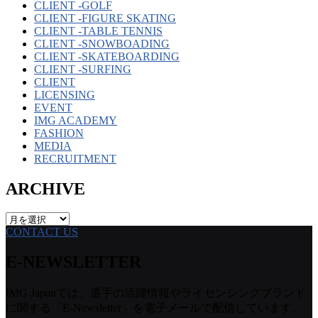
CLIENT -GOLF
CLIENT -FIGURE SKATING
CLIENT -TABLE TENNIS
CLIENT -SNOWBOADING
CLIENT -SKATEBOARDING
CLIENT -SURFING
CLIENT
LICENSING
EVENT
IMG ACADEMY
FASHION
MEDIA
RECRUITMENT
ARCHIVE
ARCHIVE
CONTACT US
E-NEWSLETTER
IMG Japanでは、選手の活躍情報やライセンシングブランド
に関する「E-Newsletter」を電子メールで配信しています。