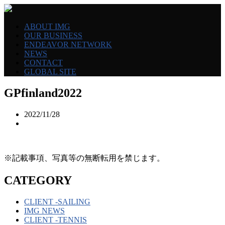
ABOUT IMG
OUR BUSINESS
ENDEAVOR NETWORK
NEWS
CONTACT
GLOBAL SITE
GPfinland2022
2022/11/28
※記載事項、写真等の無断転用を禁じます。
CATEGORY
CLIENT -SAILING
IMG NEWS
CLIENT -TENNIS