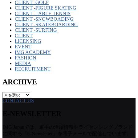
CLIENT -GOLF
CLIENT -FIGURE SKATING
CLIENT -TABLE TENNIS
CLIENT -SNOWBOADING
CLIENT -SKATEBOARDING
CLIENT -SURFING
CLIENT
LICENSING
EVENT
IMG ACADEMY
FASHION
MEDIA
RECRUITMENT
ARCHIVE
ARCHIVE
CONTACT US
E-NEWSLETTER
IMG Japanでは、選手の活躍情報やライセンシングブランド
に関する「E-Newsletter」を電子メールで配信しています。