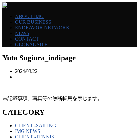
ABOUT IMG
OUR BUSINESS
ENDEAVOR NETWORK
NEWS
CONTACT
GLOBAL SITE
Yuta Sugiura_indipage
2024/03/22
※記載事項、写真等の無断転用を禁じます。
CATEGORY
CLIENT -SAILING
IMG NEWS
CLIENT -TENNIS