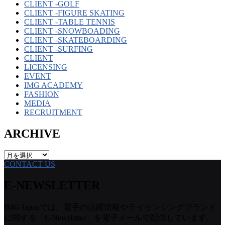
CLIENT -GOLF
CLIENT -FIGURE SKATING
CLIENT -TABLE TENNIS
CLIENT -SNOWBOADING
CLIENT -SKATEBOARDING
CLIENT -SURFING
CLIENT
LICENSING
EVENT
IMG ACADEMY
FASHION
MEDIA
RECRUITMENT
ARCHIVE
ARCHIVE
CONTACT US
E-NEWSLETTER
IMG Japanでは、選手の活躍情報やライセンシングブランド
に関する「E-Newsletter」を電子メールで配信しています。