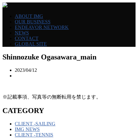
ABOUT IMG
OUR BUSINESS
ENDEAVOR NETWORK
NEWS
CONTACT
GLOBAL SITE
Shinnozuke Ogasawara_main
2023/04/12
※記載事項、写真等の無断転用を禁じます。
CATEGORY
CLIENT -SAILING
IMG NEWS
CLIENT -TENNIS