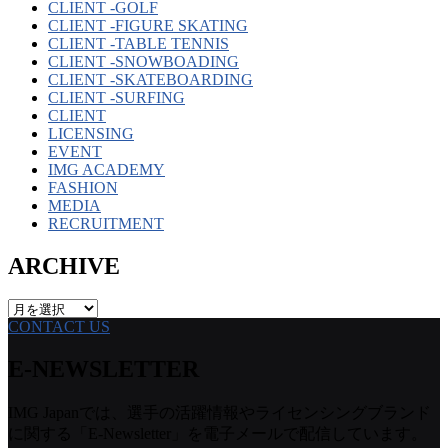
CLIENT -GOLF
CLIENT -FIGURE SKATING
CLIENT -TABLE TENNIS
CLIENT -SNOWBOADING
CLIENT -SKATEBOARDING
CLIENT -SURFING
CLIENT
LICENSING
EVENT
IMG ACADEMY
FASHION
MEDIA
RECRUITMENT
ARCHIVE
ARCHIVE
CONTACT US
E-NEWSLETTER
IMG Japanでは、選手の活躍情報やライセンシングブランド
に関する「E-Newsletter」を電子メールで配信しています。