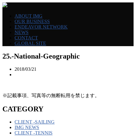
ABOUT IMG
OUR BUSINESS
ENDEAVOR NETWORK
NEWS
CONTACT
GLOBAL SITE
25.-National-Geographic
2018/03/21
※記載事項、写真等の無断転用を禁じます。
CATEGORY
CLIENT -SAILING
IMG NEWS
CLIENT -TENNIS