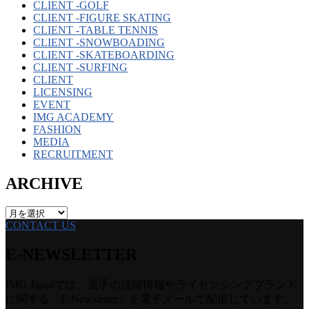
CLIENT -GOLF
CLIENT -FIGURE SKATING
CLIENT -TABLE TENNIS
CLIENT -SNOWBOADING
CLIENT -SKATEBOARDING
CLIENT -SURFING
CLIENT
LICENSING
EVENT
IMG ACADEMY
FASHION
MEDIA
RECRUITMENT
ARCHIVE
ARCHIVE
CONTACT US
E-NEWSLETTER
IMG Japanでは、選手の活躍情報やライセンシングブランド
に関する「E-Newsletter」を電子メールで配信しています。