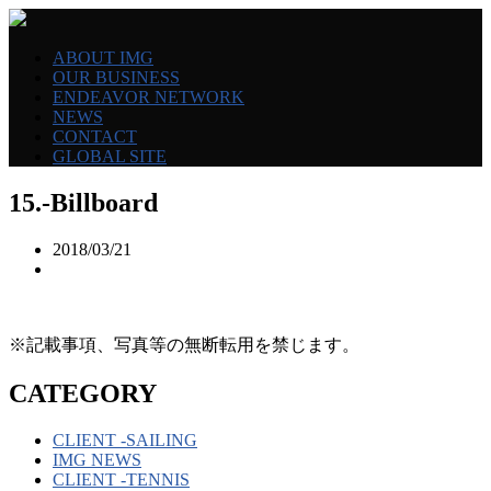
ABOUT IMG
OUR BUSINESS
ENDEAVOR NETWORK
NEWS
CONTACT
GLOBAL SITE
15.-Billboard
2018/03/21
※記載事項、写真等の無断転用を禁じます。
CATEGORY
CLIENT -SAILING
IMG NEWS
CLIENT -TENNIS