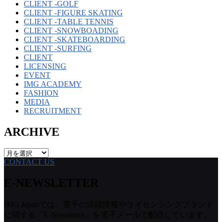
CLIENT -GOLF
CLIENT -FIGURE SKATING
CLIENT -TABLE TENNIS
CLIENT -SNOWBOADING
CLIENT -SKATEBOARDING
CLIENT -SURFING
CLIENT
LICENSING
EVENT
IMG ACADEMY
FASHION
MEDIA
RECRUITMENT
ARCHIVE
ARCHIVE
CONTACT US
E-NEWSLETTER
IMG Japanでは、選手の活躍情報やライセンシングブランド
に関する「E-Newsletter」を電子メールで配信しています。