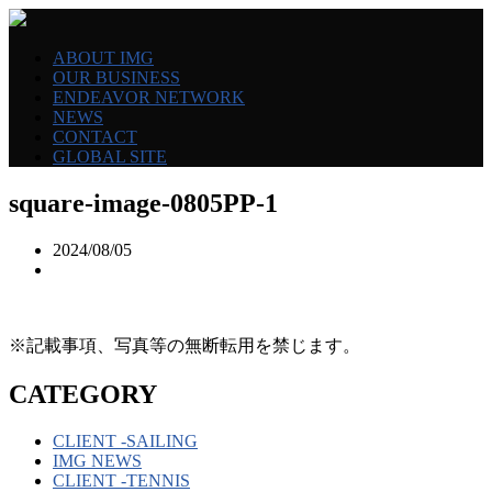
ABOUT IMG
OUR BUSINESS
ENDEAVOR NETWORK
NEWS
CONTACT
GLOBAL SITE
square-image-0805PP-1
2024/08/05
※記載事項、写真等の無断転用を禁じます。
CATEGORY
CLIENT -SAILING
IMG NEWS
CLIENT -TENNIS