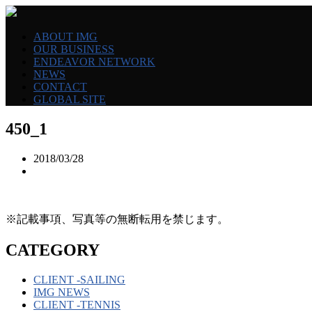
ABOUT IMG
OUR BUSINESS
ENDEAVOR NETWORK
NEWS
CONTACT
GLOBAL SITE
450_1
2018/03/28
※記載事項、写真等の無断転用を禁じます。
CATEGORY
CLIENT -SAILING
IMG NEWS
CLIENT -TENNIS