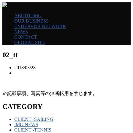
ABOUT IMG
OUR BUSINESS
ENDEAVOR NETWORK
NEWS
CONTACT
GLOBAL SITE
02_tt
2018/03/28
※記載事項、写真等の無断転用を禁じます。
CATEGORY
CLIENT -SAILING
IMG NEWS
CLIENT -TENNIS