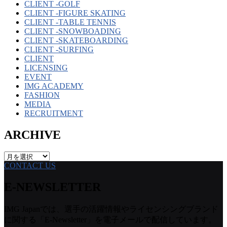
CLIENT -GOLF
CLIENT -FIGURE SKATING
CLIENT -TABLE TENNIS
CLIENT -SNOWBOADING
CLIENT -SKATEBOARDING
CLIENT -SURFING
CLIENT
LICENSING
EVENT
IMG ACADEMY
FASHION
MEDIA
RECRUITMENT
ARCHIVE
ARCHIVE
CONTACT US
E-NEWSLETTER
IMG Japanでは、選手の活躍情報やライセンシングブランド
に関する「E-Newsletter」を電子メールで配信しています。