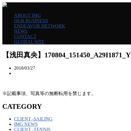
ABOUT IMG
OUR BUSINESS
ENDEAVOR NETWORK
NEWS
CONTACT
GLOBAL SITE
【浅田真央】170804_151450_A29I1871_
2018/03/27
※記載事項、写真等の無断転用を禁じます。
CATEGORY
CLIENT -SAILING
IMG NEWS
CLIENT -TENNIS